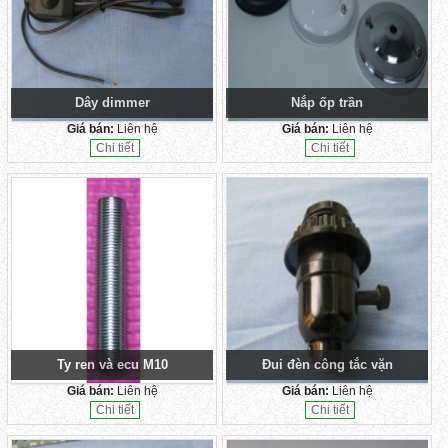
Dây dimmer
Nắp ốp trần
Giá bán:
Liên hệ
Giá bán:
Liên hệ
Chi tiết
Chi tiết
Ty ren và ecu M10
Đui đèn công tắc vặn
Giá bán:
Liên hệ
Giá bán:
Liên hệ
Chi tiết
Chi tiết