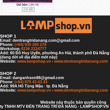
Giá bán:
Liên hệ
Chi tiết
SHOP 1
Email: dentrangtridanang.com@gmail.com
Phone:
(+84) 935 260 279
Workshop
0236 2224777
:
Add: 60 Đỗ Huy Uyển, phường An Hải,
thành phố Đà Nẵng
(đang dời về địa điểm mới này)
Website:
www.lampshop.vn
-
www.dentrangtridanang.com
SHOP 2
Email: danganhson86@gmail.com
Phone:
(+84) 975 43 43 43
Add: 99A Hồ Tùng Mậu
-
tp. Đà Nẵng
Website:
www.lampshop.vn
-
www.dentrangtridanang.com
Website này thuộc bản quyền công
ty TNHH MTV ĐÈN TRANG TRÍ ĐÀ NẴNG - LAMPSHOP.VN