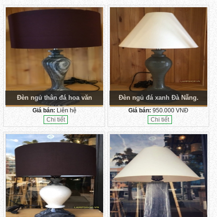
Đèn ngủ thân đá hoa văn
Đèn ngủ đá xanh Đà Nẵng.
Giá bán:
Liên hệ
Giá bán:
950.000 VNĐ
Chi tiết
Chi tiết