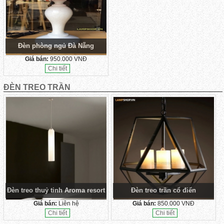
Đèn phòng ngủ Đà Nẵng
Giá bán:
950.000 VNĐ
Chi tiết
ĐÈN TREO TRẦN
Đèn treo thuỷ tinh Aroma resort
Đèn treo trần cổ điển
Giá bán:
Liên hệ
Giá bán:
850.000 VNĐ
Chi tiết
Chi tiết