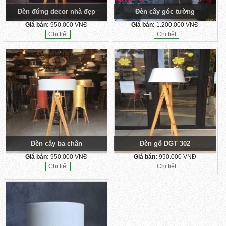
Đèn đứng decor nhà đẹp
Đèn cây góc tường
Giá bán:
950.000 VNĐ
Giá bán:
1.200.000 VNĐ
Chi tiết
Chi tiết
Đèn cây ba chân
Đèn gỗ DGT 302
Giá bán:
950.000 VNĐ
Giá bán:
950.000 VNĐ
Chi tiết
Chi tiết