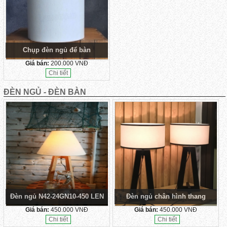
Chụp đèn ngủ để bàn
Giá bán:
200.000 VNĐ
Chi tiết
ĐÈN NGỦ - ĐÈN BÀN
Đèn ngủ N42-24GN10-450 LEN
Đèn ngủ chân hình thang
Giá bán:
450.000 VNĐ
Giá bán:
450.000 VNĐ
Chi tiết
Chi tiết