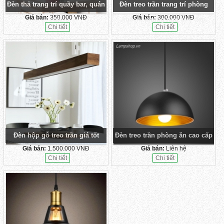
Đèn thả trang trí quầy bar, quán
Đèn treo trần trang trí phòng
Giá bán:
350.000 VNĐ
Giá bán:
300.000 VNĐ
cafe
khách, phòng ngủ cực đẹp
Chi tiết
Chi tiết
Đèn hộp gỗ treo trần giá tốt
Đèn treo trần phòng ăn cao cấp
Giá bán:
1.500.000 VNĐ
Giá bán:
Liên hệ
Chi tiết
Chi tiết