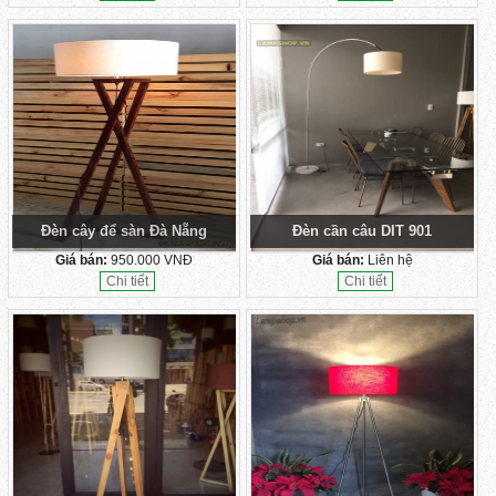
Đèn cây để sàn Đà Nẵng
Đèn cần câu DIT 901
Giá bán:
950.000 VNĐ
Giá bán:
Liên hệ
Chi tiết
Chi tiết