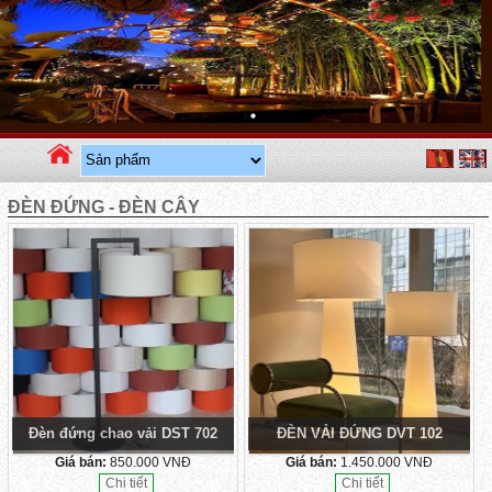
ĐÈN ĐỨNG - ĐÈN CÂY
Đèn đứng chao vải DST 702
ĐÈN VẢI ĐỨNG DVT 102
Giá bán:
850.000 VNĐ
Giá bán:
1.450.000 VNĐ
Chi tiết
Chi tiết