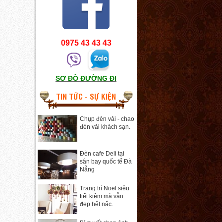
0975 43 43 43
SƠ ĐỒ ĐƯỜNG ĐI
TIN TỨC - SỰ KIỆN
Chụp đèn vải - chao
đèn vải khách sạn.
Đèn cafe Deli tại
sân bay quốc tế Đà
Nẵng
Trang trí Noel siêu
tiết kiệm mà vẫn
đẹp hết nấc.