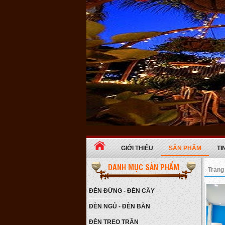
GIỚI THIỆU
SẢN PHẨM
TI
DANH MỤC SẢN PHẨM
Trang
Đèn ngủ ba chân gỗ
ĐÈN ĐỨNG - ĐÈN CÂY
Giá:
650.000 VNĐ
ĐÈN NGỦ - ĐÈN BÀN
Chi tiết
ĐÈN TREO TRẦN