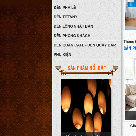
ĐÈN PHA LÊ
ĐÈN TIFFANY
ĐÈN LỒNG NHẬT BẢN
ĐÈN PHÒNG KHÁCH
Thông ti
ĐÈN QUÁN CAFE - ĐÈN QUẦY BAR
SẢN P
PHỤ KIỆN
Đèn ngủ N42-24GN10-450
LEN
Giá:
450.000 VNĐ
SẢN PHẨM NỔI BẬT
Chi tiết
Giá