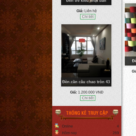
Đèn tre kiểu nhật bản
Giá:
Liên hệ
Chi tiết
Đ
Gi
Đèn cần câu chao tròn 43
Giá:
1.200.000 VNĐ
Chi tiết
THỐNG KÊ TRUY CẬP
Online
4
Hôm nay
269