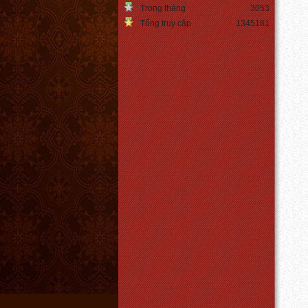
Trong tháng
3053
Tổng truy cập
1345181
Đèn ngủ chân hình thang
Giá:
450.000 VNĐ
Chi tiết
Den led edison ST64
Giá:
Liên hệ
Chi tiết