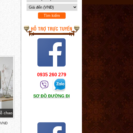
HỖ TRỢ TRỰC TUYẾN
0935 260 279
SƠ ĐỒ ĐƯỜNG ĐI
ỗ chao
 VNĐ