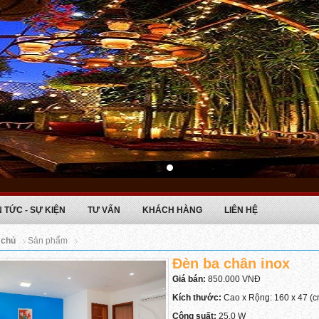
N TỨC - SỰ KIỆN
TƯ VẤN
KHÁCH HÀNG
LIÊN HỆ
 chủ
Sản phẩm
Đèn ba chân inox
Giá bán:
850.000 VNĐ
Kích thước:
Cao x Rộng: 160 x 47 (c
Công suất:
25.0 W