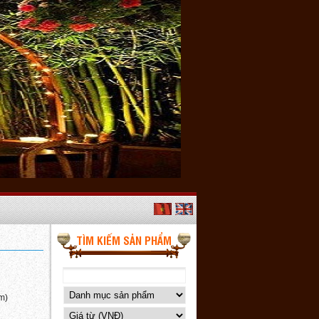
TÌM KIẾM SẢN PHẨM
m)