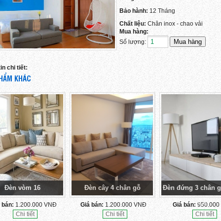
Bảo hành:
12 Tháng
Chất liệu:
Chân inox - chao vải
Mua hàng:
Số lượng:
n chi tiết:
HẨM KHÁC
Đèn vòm 16
Đèn cây 4 chân gỗ
Đèn đứng 3 chân g
vải
 bán:
1.200.000 VNĐ
Giá bán:
1.200.000 VNĐ
Giá bán:
950.000
Chi tiết
Chi tiết
Chi tiết