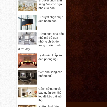
Bí quyết chọn ánh
sáng đèn cho ngôi
nhà của bạn
Bí quyết chọn chụp
đèn hoàn hảo.
Đừng ngại nhà bếp
nhỏ mà bỏ qua
những chiếc đèn
trang trí siêu xinh
dưới đây
Lý do nên thắp ánh
đèn phòng ngủ
"Vẽ" ánh sáng cho
phòng ngủ.
Cách sử dụng và
bảo quản đèn thả
led để kéo dài tuổi
thọ.
Những loại đèn