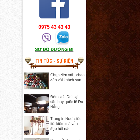
0975 43 43 43
SƠ ĐỒ ĐƯỜNG ĐI
TIN TỨC - SỰ KIỆN
Chụp đèn vải - chao
đèn vải khách sạn.
Đèn cafe Deli tại
sân bay quốc tế Đà
Nẵng
Trang trí Noel siêu
tiết kiệm mà vẫn
đẹp hết nấc.