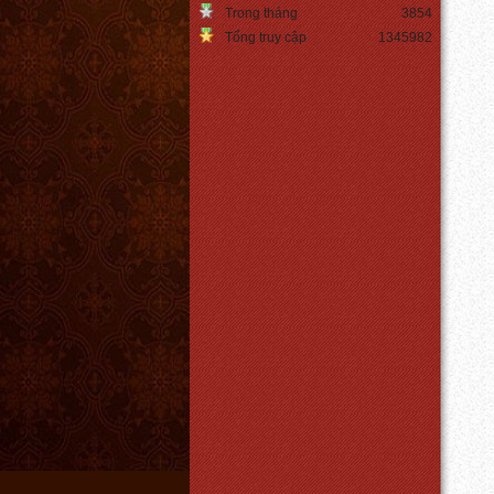
Trong tháng
3854
Tổng truy cập
1345982
Đèn ngủ chân hình thang
Giá:
450.000 VNĐ
Chi tiết
Den led edison ST64
Giá:
Liên hệ
Chi tiết