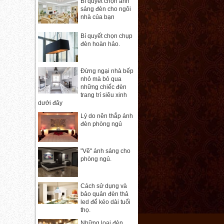
Bí quyết chọn ánh
sáng đèn cho ngôi
nhà của bạn
Bí quyết chọn chụp
đèn hoàn hảo.
Đừng ngại nhà bếp
nhỏ mà bỏ qua
những chiếc đèn
trang trí siêu xinh
dưới đây
Lý do nên thắp ánh
đèn phòng ngủ
"Vẽ" ánh sáng cho
phòng ngủ.
Cách sử dụng và
bảo quản đèn thả
led để kéo dài tuổi
thọ.
Những loại đèn