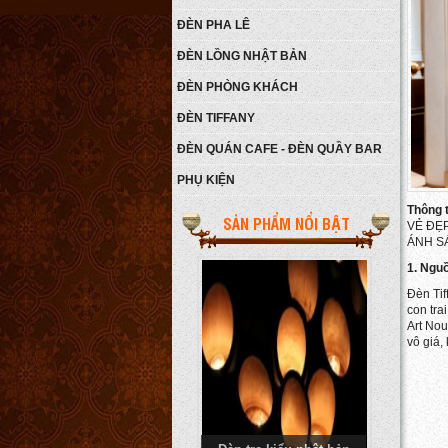
ĐÈN PHA LÊ
ĐÈN LỒNG NHẬT BẢN
ĐÈN PHÒNG KHÁCH
ĐÈN TIFFANY
ĐÈN QUÁN CAFE - ĐÈN QUẦY BAR
PHỤ KIỆN
Đèn ngủ N42-24GN10-450
Thông ti
LEN
Giá:
450.000 VNĐ
SẢN PHẨM NỔI BẬT
VẺ ĐẸ
Chi tiết
ÁNH S
1. Nguồ
Đèn Tif
con tra
Art Nou
vô giá,