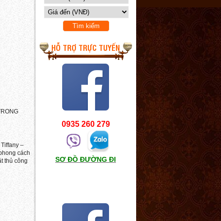
HỖ TRỢ TRỰC TUYẾN
 TRONG
0935 260 279
Tiffany –
i phong cách
SƠ ĐỒ ĐƯỜNG ĐI
t thủ công