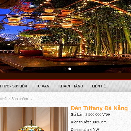
N TỨC - SỰ KIỆN
TƯ VẤN
KHÁCH HÀNG
LIÊN HỆ
 chủ
Sản phẩm
Đèn Tiffany Đà Nẵng
Giá bán:
2.500.000 VNĐ
Kích thước:
30x48cm
Công suất:
4.0 W