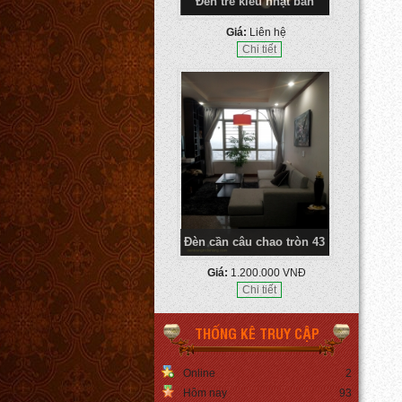
Đèn tre kiểu nhật bản
Giá:
Liên hệ
Chi tiết
Đèn cần câu chao tròn 43
Giá:
1.200.000 VNĐ
Chi tiết
THỐNG KÊ TRUY CẬP
Online
2
Hôm nay
93