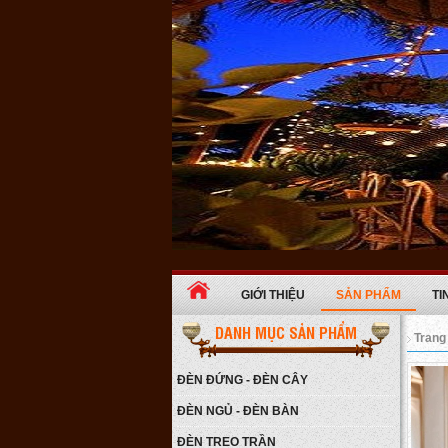
GIỚI THIỆU
SẢN PHẨM
TI
DANH MỤC SẢN PHẨM
Trang
Đèn ngủ ba chân gỗ
ĐÈN ĐỨNG - ĐÈN CÂY
Giá:
650.000 VNĐ
ĐÈN NGỦ - ĐÈN BÀN
Chi tiết
ĐÈN TREO TRẦN