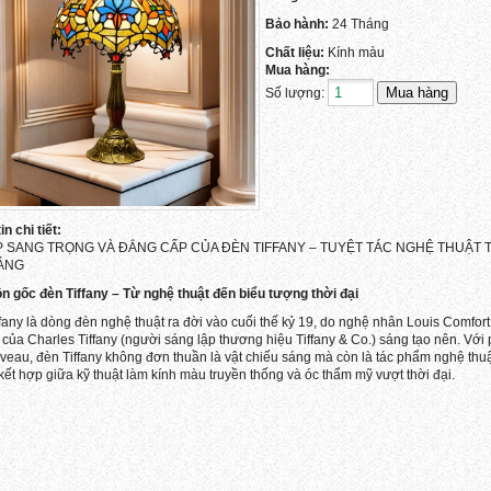
Bảo hành:
24 Tháng
Chất liệu:
Kính màu
Mua hàng:
Số lượng:
n chi tiết:
P SANG TRỌNG VÀ ĐẲNG CẤP CỦA ĐÈN TIFFANY – TUYỆT TÁC NGHỆ THUẬT
ÁNG
n gốc đèn Tiffany – Từ nghệ thuật đến biểu tượng thời đại
fany là dòng đèn nghệ thuật ra đời vào cuối thế kỷ 19, do nghệ nhân Louis Comfort 
i của Charles Tiffany (người sáng lập thương hiệu Tiffany & Co.) sáng tạo nên. Vớ
veau, đèn Tiffany không đơn thuần là vật chiếu sáng mà còn là tác phẩm nghệ thuậ
 kết hợp giữa kỹ thuật làm kính màu truyền thống và óc thẩm mỹ vượt thời đại.