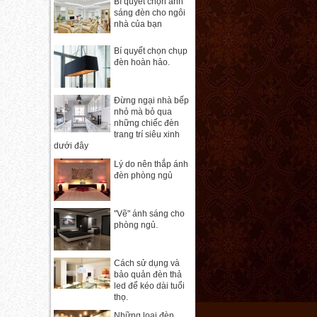
Bí quyết chọn ánh
sáng đèn cho ngôi
nhà của bạn
Bí quyết chọn chụp
đèn hoàn hảo.
Đừng ngại nhà bếp
nhỏ mà bỏ qua
những chiếc đèn
trang trí siêu xinh
dưới đây
Lý do nên thắp ánh
đèn phòng ngủ
"Vẽ" ánh sáng cho
phòng ngủ.
Cách sử dụng và
bảo quản đèn thả
led để kéo dài tuổi
thọ.
Những loại đèn