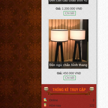
Đèn cần câu chao tròn 43
Giá:
1.200.000 VNĐ
Chi tiết
Đèn ngủ chân hình thang
Giá:
450.000 VNĐ
Chi tiết
THỐNG KÊ TRUY CẬP
Online
2
Hôm nay
122