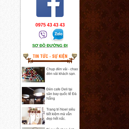
0975 43 43 43
SƠ ĐỒ ĐƯỜNG ĐI
TIN TỨC - SỰ KIỆN
Chụp đèn vải - chao
đèn vải khách sạn.
Đèn cafe Deli tại
sân bay quốc tế Đà
Nẵng
Trang trí Noel siêu
tiết kiệm mà vẫn
đẹp hết nấc.