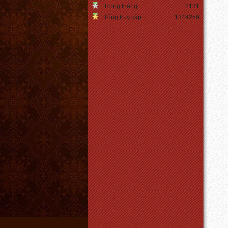
Trong tháng
2131
Tổng truy cập
1344259
Den led edison ST64
Giá:
Liên hệ
Chi tiết
Chụp đèn
Giá:
550.000 VNĐ
Chi tiết