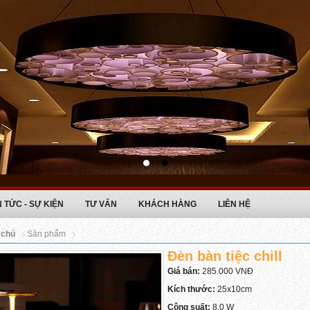
N TỨC - SỰ KIỆN
TƯ VẤN
KHÁCH HÀNG
LIÊN HỆ
 chủ
Sản phẩm
Đèn bàn tiệc chill
Giá bán:
285.000 VNĐ
Kích thước:
25x10cm
Công suất:
8.0 W