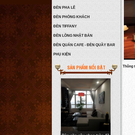
ĐÈN PHA LÊ
ĐÈN PHÒNG KHÁCH
ĐÈN TIFFANY
ĐÈN LỒNG NHẬT BẢN
ĐÈN QUÁN CAFE - ĐÈN QUẦY BAR
PHỤ KIỆN
Đèn tre kiểu nhật bản
Giá:
Liên hệ
SẢN PHẨM NỔI BẬT
Thông ti
Chi tiết