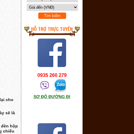
HỖ TRỢ TRỰC TUYẾN
0935 260 279
SƠ ĐỒ ĐƯỜNG ĐI
đại cho
y sẽ là
, đèn hộp
ng chiếu