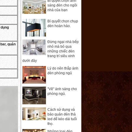
Bí quyết chọn ánh
sáng đèn cho ngôi
nhà của bạn
Bí quyết chọn chụp
đèn hoàn hảo.
 dụng
Đừng ngại nhà bếp
bar, quán
nhỏ mà bỏ qua
những chiếc đèn
trang trí siêu xinh
dưới đây
Lý do nên thắp ánh
đèn phòng ngủ
"Vẽ" ánh sáng cho
phòng ngủ.
Cách sử dụng và
bảo quản đèn thả
led để kéo dài tuổi
thọ.
Những loại đèn