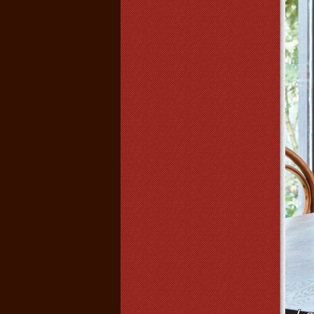
Đèn gỗ ba chân
Giá:
950.000 VNĐ
Chi tiết
Đèn ngọn đuốc