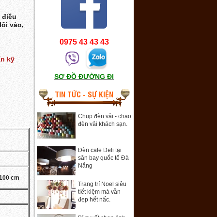
 điều
lối vào,
0975 43 43 43
ấn kỹ
SƠ ĐỒ ĐƯỜNG ĐI
TIN TỨC - SỰ KIỆN
Chụp đèn vải - chao
đèn vải khách sạn.
Đèn cafe Deli tại
sân bay quốc tế Đà
Nẵng
-100 cm
Trang trí Noel siêu
tiết kiệm mà vẫn
đẹp hết nấc.