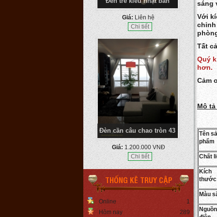
Đèn cần câu chao tròn 43
sáng 
Với k
Giá:
1.200.000 VNĐ
chỉnh
Chi tiết
phòng
Tất c
Quý k
hơn.
Cảm ơ
Mô tả
Đèn ngủ chân hình thang
Tên s
phẩm
Giá:
450.000 VNĐ
Chi tiết
Chất l
Kích
THỐNG KÊ TRUY CẬP
thước
Màu s
Online
1
Nguồn
Hôm nay
289