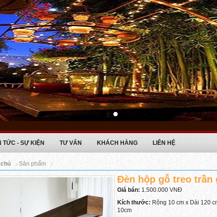
N TỨC - SỰ KIỆN
TƯ VẤN
KHÁCH HÀNG
LIÊN HỆ
 chủ
Sản phẩm
Đèn hộp gỗ treo trần 
Giá bán:
1.500.000 VNĐ
Kích thước:
Rộng 10 cm x Dài 120 c
10cm