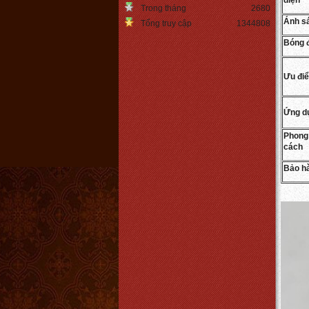
điện
Trong tháng
2680
Ánh s
Tổng truy cập
1344808
Bóng 
Den led edison ST64
Ưu đi
Giá:
Liên hệ
Chi tiết
Ứng d
Phong
cách
Bảo h
Chụp đèn
Giá:
550.000 VNĐ
Chi tiết