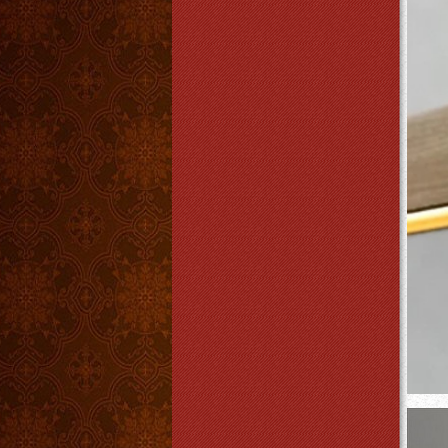
ĐÈN VẢI ĐỨNG DVT 102
Giá:
1.450.000 VNĐ
Chi tiết
Đèn treo trần chao mộc 38