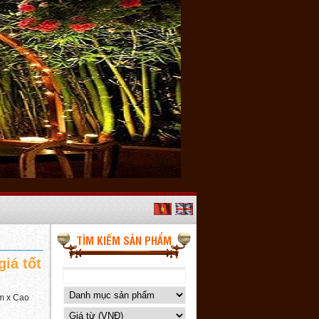
TÌM KIẾM SẢN PHẨM
giá tốt
m x Cao