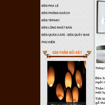
ĐÈN PHA LÊ
ĐÈN PHÒNG KHÁCH
ĐÈN TIFFANY
ĐÈN LỒNG NHẬT BẢN
ĐÈN QUÁN CAFE - ĐÈN QUẦY BAR
PHỤ KIỆN
Đèn tre kiểu nhật bản
Giá:
Liên hệ
SẢN PHẨM NỔI BẬT
Chi tiết
Thông ti
Đèn h
ngôi 
Thân 
một l
Tiết 
gỗ thả