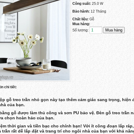
Công suất:
25.0 W
Bảo hành:
12 Tháng
Chất liệu:
Gỗ
Mua hàng:
Số lượng:
n chi tiết:
ộp gỗ treo trần nhỏ gọn này tạo thêm cảm giác sang trọng, hiện 
nhà của bạn.
bằng gỗ được làm thủ công và sơn PU bảo vệ. Đèn gỗ treo trần nà
ựa chọn hoàn hảo của bạn.
kiệm thời gian và tiền bạc cho chính bạn! Với ít công đoạn lắp ráp
 trần rất dễ lắp đặt và trang trí cho ngôi nhà của bạn với khả nă