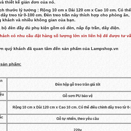
và thiết kế giản đơn của nó.
ích thước lý tưởng : Rộng 10 cm x Dài 120 cm x Cao 10 cm. Có thể
 dây treo từ 0-100 cm. Đèn treo trần này thích hợp cho phòng ăn, 
 khách và nhiều không gian của bạn.
ả bộ đèn đầy đủ phụ kiện gồm có đèn, nắp ốp trần, dây điện.
hách có nhu cầu đặt hàng số lượng lớn xin liên hệ để được tư v
n quý khách đã quan tâm đến sản phẩm của Lampshop.vn
 sản phẩm:
ản
Đèn hộp gỗ treo trần giá tốt
iệu
Gỗ sơn PU bảo vệ
Rộng 10 cm x Dài 120 cm x Cao 10 cm. Có thể điều chỉnh dây treo từ 0
ắc
Gỗ tự nhiên, theo yêu cầu
220v