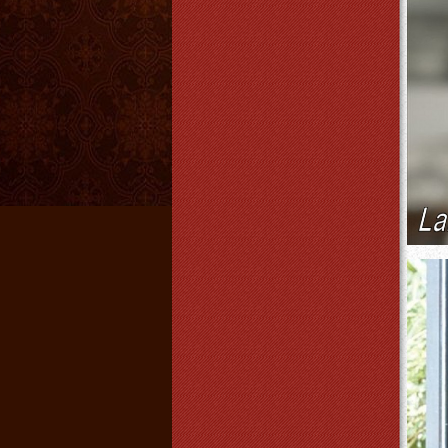
Đèn đứng nhật
Giá:
850.000 VNĐ
Chi tiết
Đèn thả dây lục giác
Giá:
850.000 VNĐ
Chi tiết