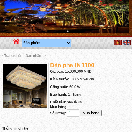
Trang chủ
Sản phẩm
Đèn pha lê 1100
Giá bán:
15.000.000 VNĐ
Kích thước:
100x70x40cm
Công suất:
60.0 W
Bảo hành:
1 Tháng
Chất liệu:
pha lê K9
Mua hàng:
Số lượng:
Thông tin chi tiết: