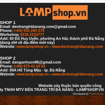
SHOP 1
Email: dentrangtridanang.com@gmail.com
Phone:
(+84) 935 260 279
Workshop
0236 2224777
:
Add: 60 Đỗ Huy Uyển, phường An Hải,
thành phố Đà Nẵng
(đang dời về địa điểm mới này)
Website:
www.lampshop.vn
-
www.dentrangtridanang.com
SHOP 2
Email: danganhson86@gmail.com
Phone:
(+84) 975 43 43 43
Add: 99A Hồ Tùng Mậu
-
tp. Đà Nẵng
Website:
www.lampshop.vn
-
www.dentrangtridanang.com
Website này thuộc bản quyền công
ty TNHH MTV ĐÈN TRANG TRÍ ĐÀ NẴNG - LAMPSHOP.VN
Developed by
PhanGiaHuy